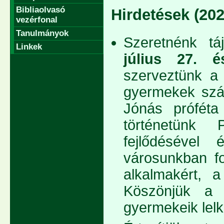
Bibliaolvasó
Hirdetések (202
vezérfonal
Tanulmányok
Szeretnénk tá
Linkek
július 27. é
szerveztünk a
gyermekek szá
Jónás próféta 
történetünk 
fejlődésével 
városunkban fo
alkalmakért, a
Köszönjük a 
gyermekeik lelki