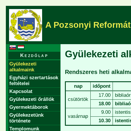
A Pozsonyi Reformát
Gyülekezeti a
Kezdőlap
Gyülekezeti
alkalmaink
Rendszeres heti alkalm
Egyházi szertartások
feltételei
nap
időpont
Kapcsolat
17.00
bibliaó
Gyülekezeti őrállók
csütörtök
18.00
biblia
Gyermektáborok
9.00
istenti
Gyülekezetünk
vasárnap
10.30
istent
története
Templomunk