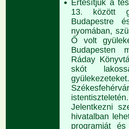
Értesítjük a t
13. között g
Budapestre é
nyomában, szül
Ő volt gyüleke
Budapesten m
Ráday Könyvtár
skót lakoss
gyülekezete
Székesfehér
istentiszteleté
Jelentkezni sz
hivatalban lehe
programját és