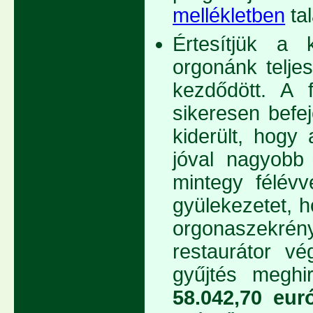
mellékletben
tal
Értesítjük a 
orgonánk telje
kezdődött. A 
sikeresen befe
kiderült, hogy
jóval nagyobb 
mintegy félévv
gyülekezetet, 
orgonaszekr
restaurátor vé
gyűjtés megh
58.042,70 eur