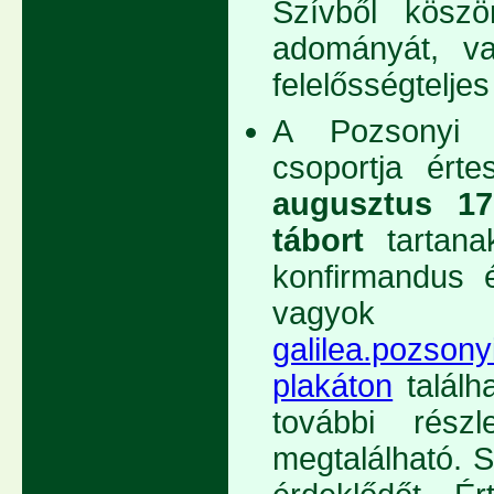
Szívből kösz
adományát, val
felelősségteljes
A Pozsonyi 
csoportja érte
augusztus 17
tábort
tartan
konfirmandus é
vagyo
galilea.pozson
plakáton
találh
további részl
megtalálható. 