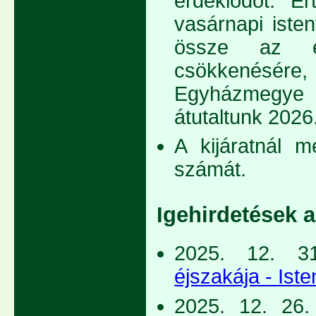
érdeklődőt. Ér
vasárnapi isten
össze az eg
csökkenésér
Egyházmegye 
átutaltunk 2026
A kijáratnál m
számát.
Igehirdetések 
2025. 12. 3
éjszakája - Iste
2025. 12. 26.