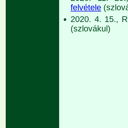
felvétele
(szlov
2020. 4. 15., 
(szlovákul)