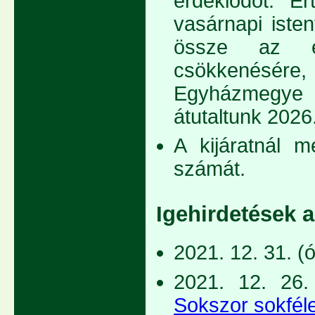
érdeklődőt. Ér
vasárnapi isten
össze az eg
csökkenésér
Egyházmegye 
átutaltunk 2026
A kijáratnál m
számát.
Igehirdetések 
2021. 12. 31. (
2021. 12. 26.
Sokszor sokfél