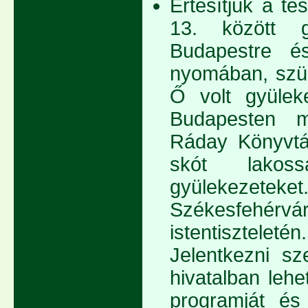
Értesítjük a t
13. között g
Budapestre é
nyomában, szül
Ő volt gyüleke
Budapesten m
Ráday Könyvtár
skót lakoss
gyülekezete
Székesfehér
istentiszteleté
Jelentkezni sz
hivatalban lehe
programját és