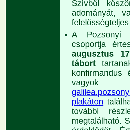
Szívből kösz
adományát, val
felelősségteljes
A Pozsonyi 
csoportja érte
augusztus 17
tábort
tartan
konfirmandus é
vagyo
galilea.pozson
plakáton
találh
további részl
megtalálható. 