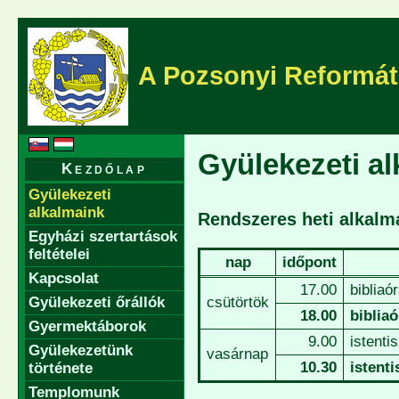
A Pozsonyi Reformát
Gyülekezeti a
Kezdőlap
Gyülekezeti
alkalmaink
Rendszeres heti alkalm
Egyházi szertartások
feltételei
nap
időpont
Kapcsolat
17.00
bibliaó
Gyülekezeti őrállók
csütörtök
18.00
biblia
Gyermektáborok
9.00
istenti
Gyülekezetünk
vasárnap
10.30
istent
története
Templomunk