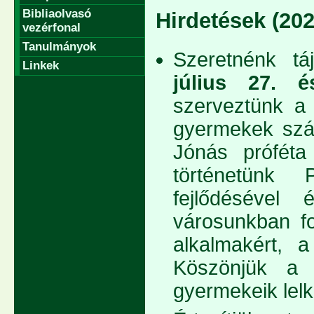
Bibliaolvasó
Hirdetések (202
vezérfonal
Tanulmányok
Szeretnénk tá
Linkek
július 27. é
szerveztünk a
gyermekek szá
Jónás próféta 
történetünk 
fejlődésével 
városunkban fo
alkalmakért, a
Köszönjük a 
gyermekeik lelki