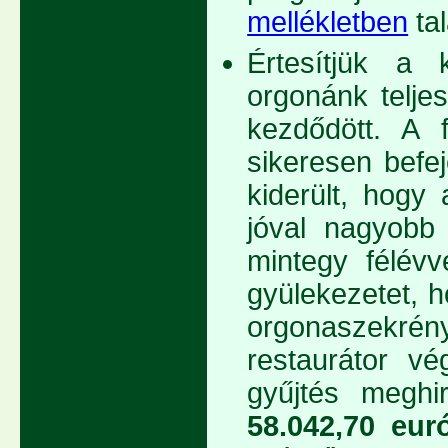
mellékletben
tal
Értesítjük a 
orgonánk telje
kezdődött. A 
sikeresen befe
kiderült, hogy
jóval nagyobb 
mintegy félévv
gyülekezetet, 
orgonaszekr
restaurátor vé
gyűjtés megh
58.042,70 eur